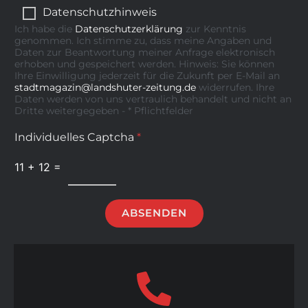
Datenschutzhinweis
Ich habe die
Datenschutzerklärung
zur Kenntnis
genommen. Ich stimme zu, dass meine Angaben und
Daten zur Beantwortung meiner Anfrage elektronisch
erhoben und gespeichert werden. Hinweis: Sie können
Ihre Einwilligung jederzeit für die Zukunft per E-Mail an
stadtmagazin@landshuter-zeitung.de
widerrufen. Ihre
Daten werden von uns vertraulich behandelt und nicht an
Dritte weitergegeben - * Pflichtfelder
Individuelles Captcha
*
11
+
12
=
ABSENDEN