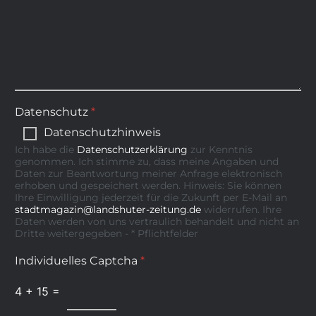
Datenschutz
*
Datenschutzhinweis
Ich habe die
Datenschutzerklärung
zur Kenntnis
genommen. Ich stimme zu, dass meine Angaben und
Daten zur Beantwortung meiner Anfrage elektronisch
erhoben und gespeichert werden. Hinweis: Sie können
Ihre Einwilligung jederzeit für die Zukunft per E-Mail an
stadtmagazin@landshuter-zeitung.de
widerrufen. Ihre
Daten werden von uns vertraulich behandelt und nicht an
Dritte weitergegeben - * Pflichtfelder
Individuelles Captcha
*
4
+
15
=