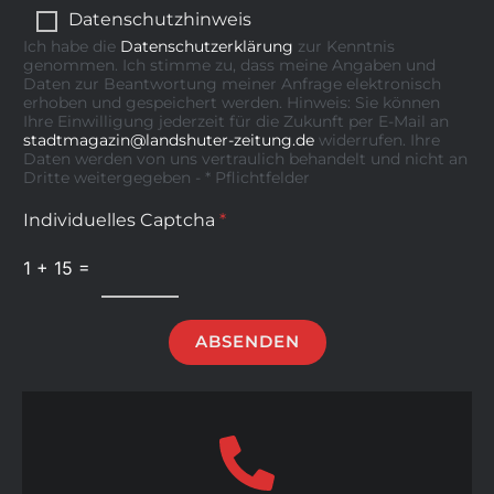
Datenschutzhinweis
Ich habe die
Datenschutzerklärung
zur Kenntnis
genommen. Ich stimme zu, dass meine Angaben und
Daten zur Beantwortung meiner Anfrage elektronisch
erhoben und gespeichert werden. Hinweis: Sie können
Ihre Einwilligung jederzeit für die Zukunft per E-Mail an
stadtmagazin@landshuter-zeitung.de
widerrufen. Ihre
Daten werden von uns vertraulich behandelt und nicht an
Dritte weitergegeben - * Pflichtfelder
Individuelles Captcha
*
1
+
15
=
ABSENDEN