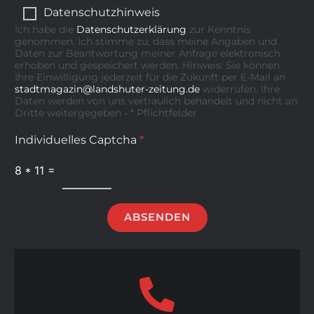
Datenschutzhinweis
Ich habe die
Datenschutzerklärung
zur Kenntnis
genommen. Ich stimme zu, dass meine Angaben und
Daten zur Beantwortung meiner Anfrage elektronisch
erhoben und gespeichert werden. Hinweis: Sie können
Ihre Einwilligung jederzeit für die Zukunft per E-Mail an
stadtmagazin@landshuter-zeitung.de
widerrufen. Ihre
Daten werden von uns vertraulich behandelt und nicht an
Dritte weitergegeben - * Pflichtfelder
Individuelles Captcha
*
8
*
11
=
ABSENDEN